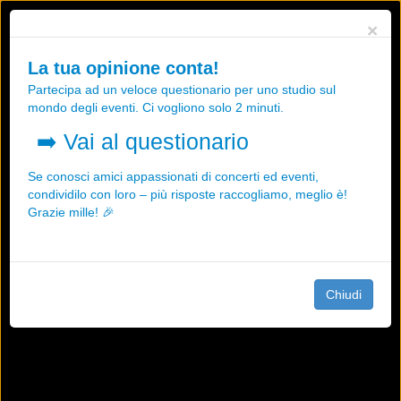
Utilizziamo i cookies, anche di "terze parti", per essere sicuri che tu
×
possa avere la migliore esperienza sul nostro sito.
Qualsiasi interazione e la prosecuzione della navigazione su questo
La tua opinione conta!
sito rappresenta un'accettazione della nostra politica sui cookies.
Partecipa ad un veloce questionario per uno studio sul
OK
Maggiori informazioni
mondo degli eventi. Ci vogliono solo 2 minuti.
➡️
Vai al questionario
Se conosci amici appassionati di concerti ed eventi,
condividilo con loro – più risposte raccogliamo, meglio è!
Grazie mille! 🎉
Chiudi