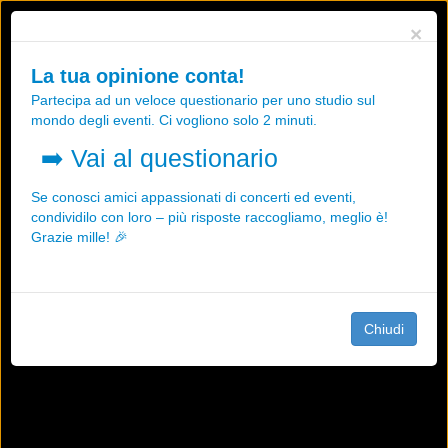
Utilizziamo i cookies, anche di "terze parti", per essere sicuri che tu
×
possa avere la migliore esperienza sul nostro sito.
Qualsiasi interazione e la prosecuzione della navigazione su questo
La tua opinione conta!
sito rappresenta un'accettazione della nostra politica sui cookies.
Partecipa ad un veloce questionario per uno studio sul
OK
Maggiori informazioni
mondo degli eventi. Ci vogliono solo 2 minuti.
➡️
Vai al questionario
Se conosci amici appassionati di concerti ed eventi,
condividilo con loro – più risposte raccogliamo, meglio è!
Grazie mille! 🎉
Chiudi