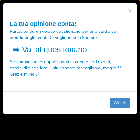
Utilizziamo i cookies, anche di "terze parti", per essere sicuri che tu
×
possa avere la migliore esperienza sul nostro sito.
Qualsiasi interazione e la prosecuzione della navigazione su questo
La tua opinione conta!
sito rappresenta un'accettazione della nostra politica sui cookies.
Partecipa ad un veloce questionario per uno studio sul
OK
Maggiori informazioni
mondo degli eventi. Ci vogliono solo 2 minuti.
➡️
Vai al questionario
Se conosci amici appassionati di concerti ed eventi,
condividilo con loro – più risposte raccogliamo, meglio è!
Grazie mille! 🎉
Chiudi