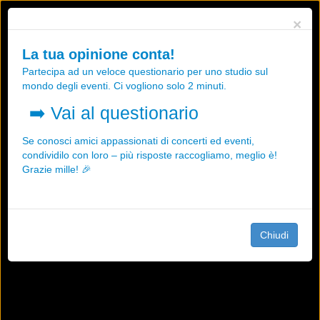
Utilizziamo i cookies, anche di "terze parti", per essere sicuri che tu
×
possa avere la migliore esperienza sul nostro sito.
Qualsiasi interazione e la prosecuzione della navigazione su questo
La tua opinione conta!
sito rappresenta un'accettazione della nostra politica sui cookies.
Partecipa ad un veloce questionario per uno studio sul
OK
Maggiori informazioni
mondo degli eventi. Ci vogliono solo 2 minuti.
➡️
Vai al questionario
Se conosci amici appassionati di concerti ed eventi,
condividilo con loro – più risposte raccogliamo, meglio è!
Grazie mille! 🎉
Chiudi