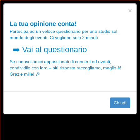
Utilizziamo i cookies, anche di "terze parti", per essere sicuri che tu
×
possa avere la migliore esperienza sul nostro sito.
Qualsiasi interazione e la prosecuzione della navigazione su questo
La tua opinione conta!
sito rappresenta un'accettazione della nostra politica sui cookies.
Partecipa ad un veloce questionario per uno studio sul
OK
Maggiori informazioni
mondo degli eventi. Ci vogliono solo 2 minuti.
➡️
Vai al questionario
Se conosci amici appassionati di concerti ed eventi,
condividilo con loro – più risposte raccogliamo, meglio è!
Grazie mille! 🎉
Chiudi