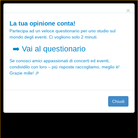
Utilizziamo i cookies, anche di "terze parti", per essere sicuri che tu
×
possa avere la migliore esperienza sul nostro sito.
Qualsiasi interazione e la prosecuzione della navigazione su questo
La tua opinione conta!
sito rappresenta un'accettazione della nostra politica sui cookies.
Partecipa ad un veloce questionario per uno studio sul
OK
Maggiori informazioni
mondo degli eventi. Ci vogliono solo 2 minuti.
➡️
Vai al questionario
Se conosci amici appassionati di concerti ed eventi,
condividilo con loro – più risposte raccogliamo, meglio è!
Grazie mille! 🎉
Chiudi