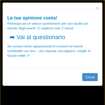
Utilizziamo i cookies, anche di "terze parti", per essere sicuri che tu
×
possa avere la migliore esperienza sul nostro sito.
Qualsiasi interazione e la prosecuzione della navigazione su questo
La tua opinione conta!
sito rappresenta un'accettazione della nostra politica sui cookies.
Partecipa ad un veloce questionario per uno studio sul
OK
Maggiori informazioni
mondo degli eventi. Ci vogliono solo 2 minuti.
➡️
Vai al questionario
Se conosci amici appassionati di concerti ed eventi,
condividilo con loro – più risposte raccogliamo, meglio è!
Grazie mille! 🎉
Chiudi