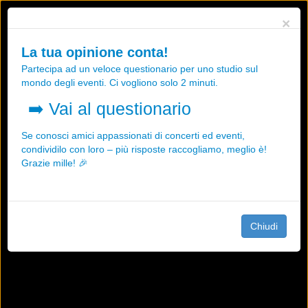
Utilizziamo i cookies, anche di "terze parti", per essere sicuri che tu
×
possa avere la migliore esperienza sul nostro sito.
Qualsiasi interazione e la prosecuzione della navigazione su questo
La tua opinione conta!
sito rappresenta un'accettazione della nostra politica sui cookies.
Partecipa ad un veloce questionario per uno studio sul
OK
Maggiori informazioni
mondo degli eventi. Ci vogliono solo 2 minuti.
➡️
Vai al questionario
Se conosci amici appassionati di concerti ed eventi,
condividilo con loro – più risposte raccogliamo, meglio è!
Grazie mille! 🎉
Chiudi