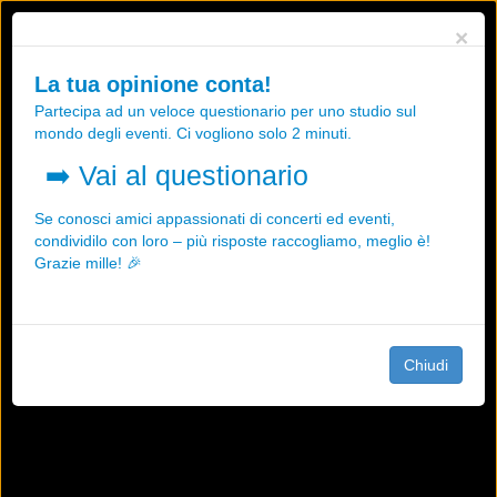
Utilizziamo i cookies, anche di "terze parti", per essere sicuri che tu
×
possa avere la migliore esperienza sul nostro sito.
Qualsiasi interazione e la prosecuzione della navigazione su questo
La tua opinione conta!
sito rappresenta un'accettazione della nostra politica sui cookies.
Partecipa ad un veloce questionario per uno studio sul
OK
Maggiori informazioni
mondo degli eventi. Ci vogliono solo 2 minuti.
➡️
Vai al questionario
Se conosci amici appassionati di concerti ed eventi,
condividilo con loro – più risposte raccogliamo, meglio è!
Grazie mille! 🎉
Chiudi