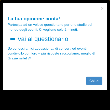
Utilizziamo i cookies, anche di "terze parti", per essere sicuri che tu
×
possa avere la migliore esperienza sul nostro sito.
Qualsiasi interazione e la prosecuzione della navigazione su questo
La tua opinione conta!
sito rappresenta un'accettazione della nostra politica sui cookies.
Partecipa ad un veloce questionario per uno studio sul
OK
Maggiori informazioni
mondo degli eventi. Ci vogliono solo 2 minuti.
➡️
Vai al questionario
Se conosci amici appassionati di concerti ed eventi,
condividilo con loro – più risposte raccogliamo, meglio è!
Grazie mille! 🎉
Chiudi