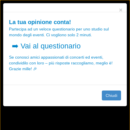
Utilizziamo i cookies, anche di "terze parti", per essere sicuri che tu
×
possa avere la migliore esperienza sul nostro sito.
Qualsiasi interazione e la prosecuzione della navigazione su questo
La tua opinione conta!
sito rappresenta un'accettazione della nostra politica sui cookies.
Partecipa ad un veloce questionario per uno studio sul
OK
Maggiori informazioni
mondo degli eventi. Ci vogliono solo 2 minuti.
➡️
Vai al questionario
Se conosci amici appassionati di concerti ed eventi,
condividilo con loro – più risposte raccogliamo, meglio è!
Grazie mille! 🎉
Chiudi