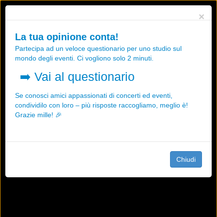
Utilizziamo i cookies, anche di "terze parti", per essere sicuri che tu
×
possa avere la migliore esperienza sul nostro sito.
Qualsiasi interazione e la prosecuzione della navigazione su questo
La tua opinione conta!
sito rappresenta un'accettazione della nostra politica sui cookies.
Partecipa ad un veloce questionario per uno studio sul
OK
Maggiori informazioni
mondo degli eventi. Ci vogliono solo 2 minuti.
➡️
Vai al questionario
Se conosci amici appassionati di concerti ed eventi,
condividilo con loro – più risposte raccogliamo, meglio è!
Grazie mille! 🎉
Chiudi