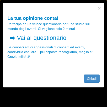
Utilizziamo i cookies, anche di "terze parti", per essere sicuri che tu
×
possa avere la migliore esperienza sul nostro sito.
Qualsiasi interazione e la prosecuzione della navigazione su questo
La tua opinione conta!
sito rappresenta un'accettazione della nostra politica sui cookies.
Partecipa ad un veloce questionario per uno studio sul
OK
Maggiori informazioni
mondo degli eventi. Ci vogliono solo 2 minuti.
➡️
Vai al questionario
Se conosci amici appassionati di concerti ed eventi,
condividilo con loro – più risposte raccogliamo, meglio è!
Grazie mille! 🎉
Chiudi