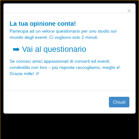
Utilizziamo i cookies, anche di "terze parti", per essere sicuri che tu
×
possa avere la migliore esperienza sul nostro sito.
Qualsiasi interazione e la prosecuzione della navigazione su questo
La tua opinione conta!
sito rappresenta un'accettazione della nostra politica sui cookies.
Partecipa ad un veloce questionario per uno studio sul
OK
Maggiori informazioni
mondo degli eventi. Ci vogliono solo 2 minuti.
➡️
Vai al questionario
Se conosci amici appassionati di concerti ed eventi,
condividilo con loro – più risposte raccogliamo, meglio è!
Grazie mille! 🎉
Chiudi