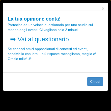
Utilizziamo i cookies, anche di "terze parti", per essere sicuri che tu
×
possa avere la migliore esperienza sul nostro sito.
Qualsiasi interazione e la prosecuzione della navigazione su questo
La tua opinione conta!
sito rappresenta un'accettazione della nostra politica sui cookies.
Partecipa ad un veloce questionario per uno studio sul
OK
Maggiori informazioni
mondo degli eventi. Ci vogliono solo 2 minuti.
➡️
Vai al questionario
Se conosci amici appassionati di concerti ed eventi,
condividilo con loro – più risposte raccogliamo, meglio è!
Grazie mille! 🎉
Chiudi