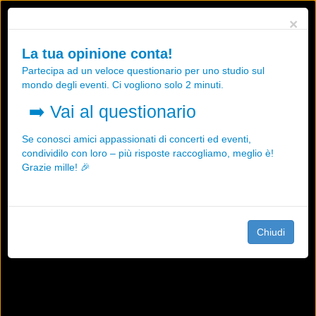
Utilizziamo i cookies, anche di "terze parti", per essere sicuri che tu
×
possa avere la migliore esperienza sul nostro sito.
Qualsiasi interazione e la prosecuzione della navigazione su questo
La tua opinione conta!
sito rappresenta un'accettazione della nostra politica sui cookies.
Partecipa ad un veloce questionario per uno studio sul
OK
Maggiori informazioni
mondo degli eventi. Ci vogliono solo 2 minuti.
➡️
Vai al questionario
Se conosci amici appassionati di concerti ed eventi,
condividilo con loro – più risposte raccogliamo, meglio è!
Grazie mille! 🎉
Chiudi