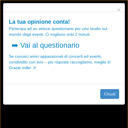
Utilizziamo i cookies, anche di "terze parti", per essere sicuri che tu
×
possa avere la migliore esperienza sul nostro sito.
Qualsiasi interazione e la prosecuzione della navigazione su questo
La tua opinione conta!
sito rappresenta un'accettazione della nostra politica sui cookies.
Partecipa ad un veloce questionario per uno studio sul
OK
Maggiori informazioni
mondo degli eventi. Ci vogliono solo 2 minuti.
➡️
Vai al questionario
Se conosci amici appassionati di concerti ed eventi,
condividilo con loro – più risposte raccogliamo, meglio è!
Grazie mille! 🎉
Chiudi