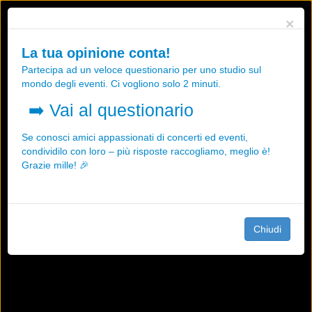
Utilizziamo i cookies, anche di "terze parti", per essere sicuri che tu
×
possa avere la migliore esperienza sul nostro sito.
Qualsiasi interazione e la prosecuzione della navigazione su questo
La tua opinione conta!
sito rappresenta un'accettazione della nostra politica sui cookies.
Partecipa ad un veloce questionario per uno studio sul
OK
Maggiori informazioni
mondo degli eventi. Ci vogliono solo 2 minuti.
➡️
Vai al questionario
Se conosci amici appassionati di concerti ed eventi,
condividilo con loro – più risposte raccogliamo, meglio è!
Grazie mille! 🎉
Chiudi