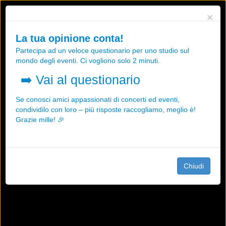
Utilizziamo i cookies, anche di "terze parti", per essere sicuri che tu
×
possa avere la migliore esperienza sul nostro sito.
Qualsiasi interazione e la prosecuzione della navigazione su questo
La tua opinione conta!
sito rappresenta un'accettazione della nostra politica sui cookies.
Partecipa ad un veloce questionario per uno studio sul
OK
Maggiori informazioni
mondo degli eventi. Ci vogliono solo 2 minuti.
➡️
Vai al questionario
Se conosci amici appassionati di concerti ed eventi,
condividilo con loro – più risposte raccogliamo, meglio è!
Grazie mille! 🎉
Chiudi