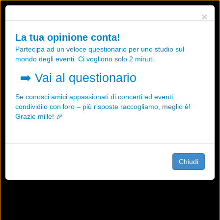
Utilizziamo i cookies, anche di "terze parti", per essere sicuri che tu
×
possa avere la migliore esperienza sul nostro sito.
Qualsiasi interazione e la prosecuzione della navigazione su questo
La tua opinione conta!
sito rappresenta un'accettazione della nostra politica sui cookies.
Partecipa ad un veloce questionario per uno studio sul
OK
Maggiori informazioni
mondo degli eventi. Ci vogliono solo 2 minuti.
➡️
Vai al questionario
Se conosci amici appassionati di concerti ed eventi,
condividilo con loro – più risposte raccogliamo, meglio è!
Grazie mille! 🎉
Chiudi