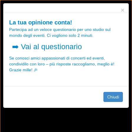
Utilizziamo i cookies, anche di "terze parti", per essere sicuri che tu
×
possa avere la migliore esperienza sul nostro sito.
Qualsiasi interazione e la prosecuzione della navigazione su questo
La tua opinione conta!
sito rappresenta un'accettazione della nostra politica sui cookies.
Partecipa ad un veloce questionario per uno studio sul
OK
Maggiori informazioni
mondo degli eventi. Ci vogliono solo 2 minuti.
➡️
Vai al questionario
Se conosci amici appassionati di concerti ed eventi,
condividilo con loro – più risposte raccogliamo, meglio è!
Grazie mille! 🎉
Chiudi