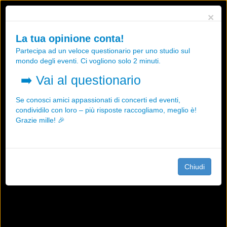
Utilizziamo i cookies, anche di "terze parti", per essere sicuri che tu
×
possa avere la migliore esperienza sul nostro sito.
Qualsiasi interazione e la prosecuzione della navigazione su questo
La tua opinione conta!
sito rappresenta un'accettazione della nostra politica sui cookies.
Partecipa ad un veloce questionario per uno studio sul
OK
Maggiori informazioni
mondo degli eventi. Ci vogliono solo 2 minuti.
➡️
Vai al questionario
Se conosci amici appassionati di concerti ed eventi,
condividilo con loro – più risposte raccogliamo, meglio è!
Grazie mille! 🎉
Chiudi