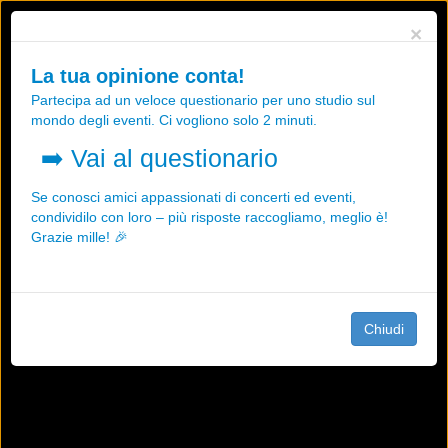
Utilizziamo i cookies, anche di "terze parti", per essere sicuri che tu
×
possa avere la migliore esperienza sul nostro sito.
Qualsiasi interazione e la prosecuzione della navigazione su questo
La tua opinione conta!
sito rappresenta un'accettazione della nostra politica sui cookies.
Partecipa ad un veloce questionario per uno studio sul
OK
Maggiori informazioni
mondo degli eventi. Ci vogliono solo 2 minuti.
➡️
Vai al questionario
Se conosci amici appassionati di concerti ed eventi,
condividilo con loro – più risposte raccogliamo, meglio è!
Grazie mille! 🎉
Chiudi