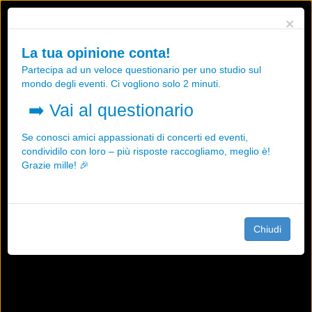
Utilizziamo i cookies, anche di "terze parti", per essere sicuri che tu
×
possa avere la migliore esperienza sul nostro sito.
Qualsiasi interazione e la prosecuzione della navigazione su questo
La tua opinione conta!
sito rappresenta un'accettazione della nostra politica sui cookies.
Partecipa ad un veloce questionario per uno studio sul
OK
Maggiori informazioni
mondo degli eventi. Ci vogliono solo 2 minuti.
➡️
Vai al questionario
Se conosci amici appassionati di concerti ed eventi,
condividilo con loro – più risposte raccogliamo, meglio è!
Grazie mille! 🎉
Chiudi