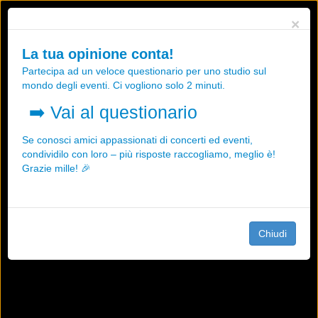
Utilizziamo i cookies, anche di "terze parti", per essere sicuri che tu
×
possa avere la migliore esperienza sul nostro sito.
Qualsiasi interazione e la prosecuzione della navigazione su questo
La tua opinione conta!
sito rappresenta un'accettazione della nostra politica sui cookies.
Partecipa ad un veloce questionario per uno studio sul
OK
Maggiori informazioni
mondo degli eventi. Ci vogliono solo 2 minuti.
➡️
Vai al questionario
Se conosci amici appassionati di concerti ed eventi,
condividilo con loro – più risposte raccogliamo, meglio è!
Grazie mille! 🎉
Chiudi