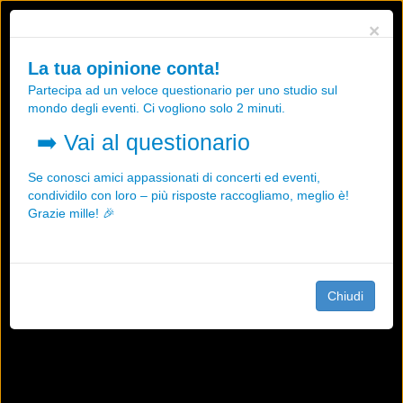
Utilizziamo i cookies, anche di "terze parti", per essere sicuri che tu
×
possa avere la migliore esperienza sul nostro sito.
Qualsiasi interazione e la prosecuzione della navigazione su questo
La tua opinione conta!
sito rappresenta un'accettazione della nostra politica sui cookies.
Partecipa ad un veloce questionario per uno studio sul
OK
Maggiori informazioni
mondo degli eventi. Ci vogliono solo 2 minuti.
➡️
Vai al questionario
Se conosci amici appassionati di concerti ed eventi,
condividilo con loro – più risposte raccogliamo, meglio è!
Grazie mille! 🎉
Chiudi