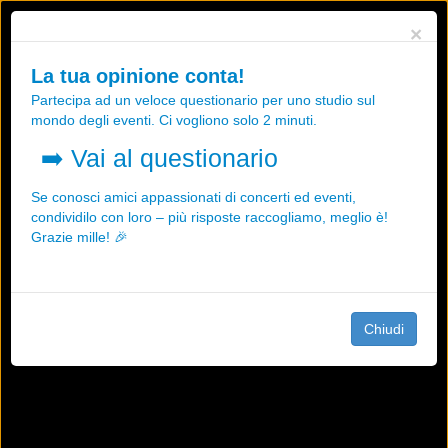
Utilizziamo i cookies, anche di "terze parti", per essere sicuri che tu
×
possa avere la migliore esperienza sul nostro sito.
Qualsiasi interazione e la prosecuzione della navigazione su questo
La tua opinione conta!
sito rappresenta un'accettazione della nostra politica sui cookies.
Partecipa ad un veloce questionario per uno studio sul
OK
Maggiori informazioni
mondo degli eventi. Ci vogliono solo 2 minuti.
➡️
Vai al questionario
Se conosci amici appassionati di concerti ed eventi,
condividilo con loro – più risposte raccogliamo, meglio è!
Grazie mille! 🎉
Chiudi