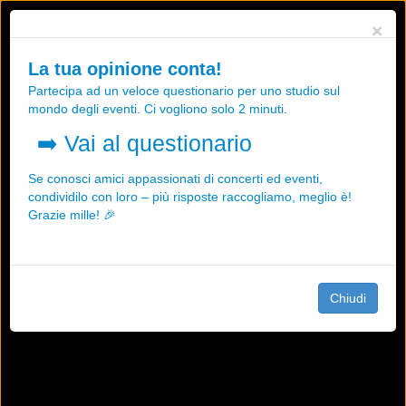
Utilizziamo i cookies, anche di "terze parti", per essere sicuri che tu
×
possa avere la migliore esperienza sul nostro sito.
Qualsiasi interazione e la prosecuzione della navigazione su questo
La tua opinione conta!
sito rappresenta un'accettazione della nostra politica sui cookies.
Partecipa ad un veloce questionario per uno studio sul
OK
Maggiori informazioni
mondo degli eventi. Ci vogliono solo 2 minuti.
➡️
Vai al questionario
Se conosci amici appassionati di concerti ed eventi,
condividilo con loro – più risposte raccogliamo, meglio è!
Grazie mille! 🎉
Chiudi