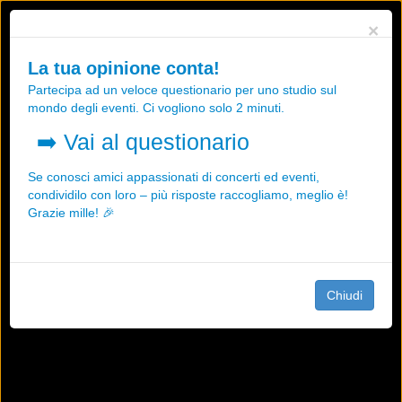
Utilizziamo i cookies, anche di "terze parti", per essere sicuri che tu
×
possa avere la migliore esperienza sul nostro sito.
Qualsiasi interazione e la prosecuzione della navigazione su questo
La tua opinione conta!
sito rappresenta un'accettazione della nostra politica sui cookies.
Partecipa ad un veloce questionario per uno studio sul
OK
Maggiori informazioni
mondo degli eventi. Ci vogliono solo 2 minuti.
➡️
Vai al questionario
Se conosci amici appassionati di concerti ed eventi,
condividilo con loro – più risposte raccogliamo, meglio è!
Grazie mille! 🎉
Chiudi