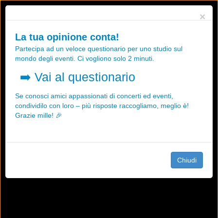
Utilizziamo i cookies, anche di "terze parti", per essere sicuri che tu
×
possa avere la migliore esperienza sul nostro sito.
Qualsiasi interazione e la prosecuzione della navigazione su questo
La tua opinione conta!
sito rappresenta un'accettazione della nostra politica sui cookies.
Partecipa ad un veloce questionario per uno studio sul
OK
Maggiori informazioni
mondo degli eventi. Ci vogliono solo 2 minuti.
➡️
Vai al questionario
Se conosci amici appassionati di concerti ed eventi,
condividilo con loro – più risposte raccogliamo, meglio è!
Grazie mille! 🎉
Chiudi