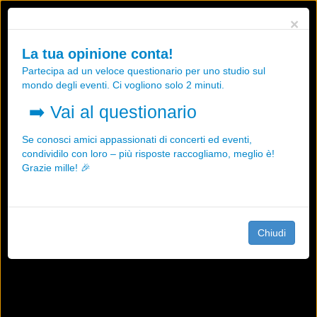
Utilizziamo i cookies, anche di "terze parti", per essere sicuri che tu
×
possa avere la migliore esperienza sul nostro sito.
Qualsiasi interazione e la prosecuzione della navigazione su questo
La tua opinione conta!
sito rappresenta un'accettazione della nostra politica sui cookies.
Partecipa ad un veloce questionario per uno studio sul
OK
Maggiori informazioni
mondo degli eventi. Ci vogliono solo 2 minuti.
➡️
Vai al questionario
Se conosci amici appassionati di concerti ed eventi,
condividilo con loro – più risposte raccogliamo, meglio è!
Grazie mille! 🎉
Chiudi