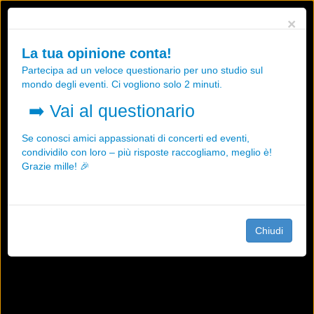
Utilizziamo i cookies, anche di "terze parti", per essere sicuri che tu
×
possa avere la migliore esperienza sul nostro sito.
Qualsiasi interazione e la prosecuzione della navigazione su questo
La tua opinione conta!
sito rappresenta un'accettazione della nostra politica sui cookies.
Partecipa ad un veloce questionario per uno studio sul
OK
Maggiori informazioni
mondo degli eventi. Ci vogliono solo 2 minuti.
➡️
Vai al questionario
Se conosci amici appassionati di concerti ed eventi,
condividilo con loro – più risposte raccogliamo, meglio è!
Grazie mille! 🎉
Chiudi