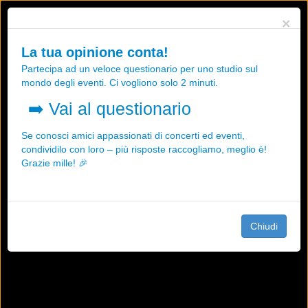
Utilizziamo i cookies, anche di "terze parti", per essere sicuri che tu
×
possa avere la migliore esperienza sul nostro sito.
Qualsiasi interazione e la prosecuzione della navigazione su questo
La tua opinione conta!
sito rappresenta un'accettazione della nostra politica sui cookies.
Partecipa ad un veloce questionario per uno studio sul
OK
Maggiori informazioni
mondo degli eventi. Ci vogliono solo 2 minuti.
➡️
Vai al questionario
Se conosci amici appassionati di concerti ed eventi,
condividilo con loro – più risposte raccogliamo, meglio è!
Grazie mille! 🎉
Chiudi