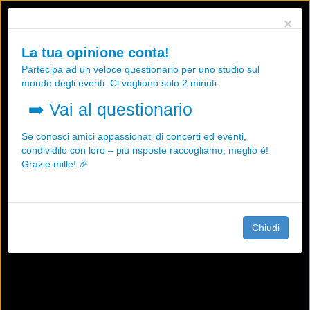
Utilizziamo i cookies, anche di "terze parti", per essere sicuri che tu
×
possa avere la migliore esperienza sul nostro sito.
Qualsiasi interazione e la prosecuzione della navigazione su questo
La tua opinione conta!
sito rappresenta un'accettazione della nostra politica sui cookies.
Partecipa ad un veloce questionario per uno studio sul
OK
Maggiori informazioni
mondo degli eventi. Ci vogliono solo 2 minuti.
➡️
Vai al questionario
Se conosci amici appassionati di concerti ed eventi,
condividilo con loro – più risposte raccogliamo, meglio è!
Grazie mille! 🎉
Chiudi