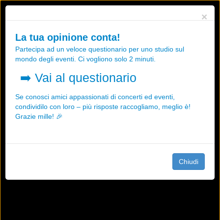
Utilizziamo i cookies, anche di "terze parti", per essere sicuri che tu
×
possa avere la migliore esperienza sul nostro sito.
Qualsiasi interazione e la prosecuzione della navigazione su questo
La tua opinione conta!
sito rappresenta un'accettazione della nostra politica sui cookies.
Partecipa ad un veloce questionario per uno studio sul
OK
Maggiori informazioni
mondo degli eventi. Ci vogliono solo 2 minuti.
➡️
Vai al questionario
Se conosci amici appassionati di concerti ed eventi,
condividilo con loro – più risposte raccogliamo, meglio è!
Grazie mille! 🎉
Chiudi