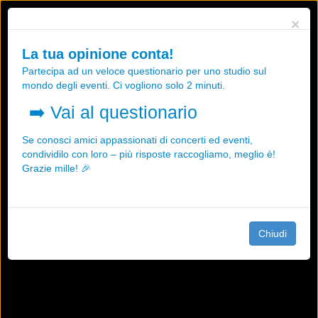
Utilizziamo i cookies, anche di "terze parti", per essere sicuri che tu
×
possa avere la migliore esperienza sul nostro sito.
Qualsiasi interazione e la prosecuzione della navigazione su questo
La tua opinione conta!
sito rappresenta un'accettazione della nostra politica sui cookies.
Partecipa ad un veloce questionario per uno studio sul
OK
Maggiori informazioni
mondo degli eventi. Ci vogliono solo 2 minuti.
➡️
Vai al questionario
Se conosci amici appassionati di concerti ed eventi,
condividilo con loro – più risposte raccogliamo, meglio è!
Grazie mille! 🎉
Chiudi