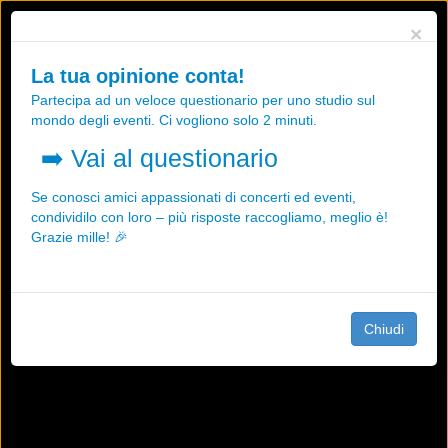
Utilizziamo i cookies, anche di "terze parti", per essere sicuri che tu
×
possa avere la migliore esperienza sul nostro sito.
Qualsiasi interazione e la prosecuzione della navigazione su questo
La tua opinione conta!
sito rappresenta un'accettazione della nostra politica sui cookies.
Partecipa ad un veloce questionario per uno studio sul
OK
Maggiori informazioni
mondo degli eventi. Ci vogliono solo 2 minuti.
➡️
Vai al questionario
Se conosci amici appassionati di concerti ed eventi,
condividilo con loro – più risposte raccogliamo, meglio è!
Grazie mille! 🎉
Chiudi