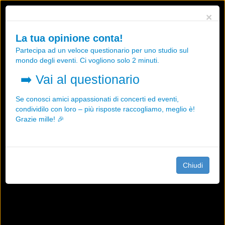
Utilizziamo i cookies, anche di "terze parti", per essere sicuri che tu
×
possa avere la migliore esperienza sul nostro sito.
Qualsiasi interazione e la prosecuzione della navigazione su questo
La tua opinione conta!
sito rappresenta un'accettazione della nostra politica sui cookies.
Partecipa ad un veloce questionario per uno studio sul
OK
Maggiori informazioni
mondo degli eventi. Ci vogliono solo 2 minuti.
➡️
Vai al questionario
Se conosci amici appassionati di concerti ed eventi,
condividilo con loro – più risposte raccogliamo, meglio è!
Grazie mille! 🎉
Chiudi