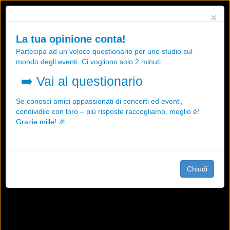
Utilizziamo i cookies, anche di "terze parti", per essere sicuri che tu
×
possa avere la migliore esperienza sul nostro sito.
Qualsiasi interazione e la prosecuzione della navigazione su questo
La tua opinione conta!
sito rappresenta un'accettazione della nostra politica sui cookies.
Partecipa ad un veloce questionario per uno studio sul
OK
Maggiori informazioni
mondo degli eventi. Ci vogliono solo 2 minuti.
➡️
Vai al questionario
Se conosci amici appassionati di concerti ed eventi,
condividilo con loro – più risposte raccogliamo, meglio è!
Grazie mille! 🎉
Chiudi