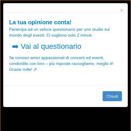
Utilizziamo i cookies, anche di "terze parti", per essere sicuri che tu
×
possa avere la migliore esperienza sul nostro sito.
Qualsiasi interazione e la prosecuzione della navigazione su questo
La tua opinione conta!
sito rappresenta un'accettazione della nostra politica sui cookies.
Partecipa ad un veloce questionario per uno studio sul
OK
Maggiori informazioni
mondo degli eventi. Ci vogliono solo 2 minuti.
➡️
Vai al questionario
Se conosci amici appassionati di concerti ed eventi,
condividilo con loro – più risposte raccogliamo, meglio è!
Grazie mille! 🎉
Chiudi