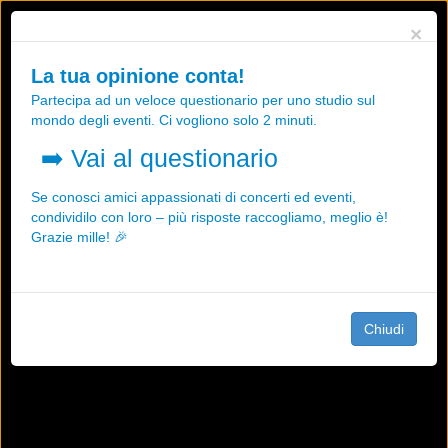
Utilizziamo i cookies, anche di "terze parti", per essere sicuri che tu
×
possa avere la migliore esperienza sul nostro sito.
Qualsiasi interazione e la prosecuzione della navigazione su questo
La tua opinione conta!
sito rappresenta un'accettazione della nostra politica sui cookies.
Partecipa ad un veloce questionario per uno studio sul
OK
Maggiori informazioni
mondo degli eventi. Ci vogliono solo 2 minuti.
➡️
Vai al questionario
Se conosci amici appassionati di concerti ed eventi,
condividilo con loro – più risposte raccogliamo, meglio è!
Grazie mille! 🎉
Chiudi