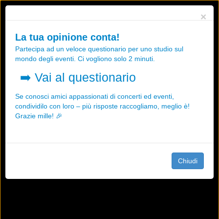
Utilizziamo i cookies, anche di "terze parti", per essere sicuri che tu
×
possa avere la migliore esperienza sul nostro sito.
Qualsiasi interazione e la prosecuzione della navigazione su questo
La tua opinione conta!
sito rappresenta un'accettazione della nostra politica sui cookies.
Partecipa ad un veloce questionario per uno studio sul
OK
Maggiori informazioni
mondo degli eventi. Ci vogliono solo 2 minuti.
➡️
Vai al questionario
Se conosci amici appassionati di concerti ed eventi,
condividilo con loro – più risposte raccogliamo, meglio è!
Grazie mille! 🎉
Chiudi