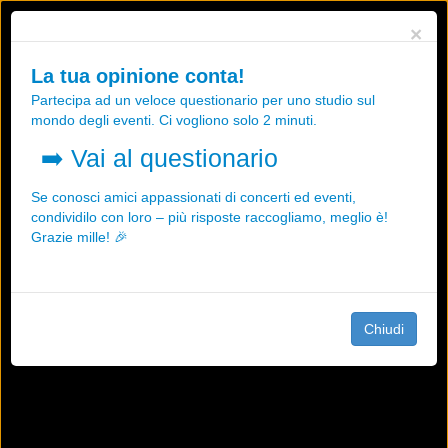
Utilizziamo i cookies, anche di "terze parti", per essere sicuri che tu
×
possa avere la migliore esperienza sul nostro sito.
Qualsiasi interazione e la prosecuzione della navigazione su questo
La tua opinione conta!
sito rappresenta un'accettazione della nostra politica sui cookies.
Partecipa ad un veloce questionario per uno studio sul
OK
Maggiori informazioni
mondo degli eventi. Ci vogliono solo 2 minuti.
➡️
Vai al questionario
Se conosci amici appassionati di concerti ed eventi,
condividilo con loro – più risposte raccogliamo, meglio è!
Grazie mille! 🎉
Chiudi