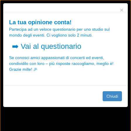
Utilizziamo i cookies, anche di "terze parti", per essere sicuri che tu
×
possa avere la migliore esperienza sul nostro sito.
Qualsiasi interazione e la prosecuzione della navigazione su questo
La tua opinione conta!
sito rappresenta un'accettazione della nostra politica sui cookies.
Partecipa ad un veloce questionario per uno studio sul
OK
Maggiori informazioni
mondo degli eventi. Ci vogliono solo 2 minuti.
➡️
Vai al questionario
Se conosci amici appassionati di concerti ed eventi,
condividilo con loro – più risposte raccogliamo, meglio è!
Grazie mille! 🎉
Chiudi