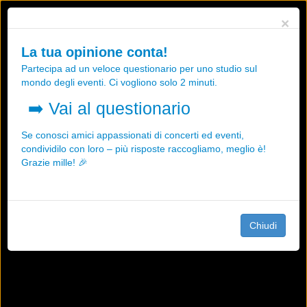
Utilizziamo i cookies, anche di "terze parti", per essere sicuri che tu
×
possa avere la migliore esperienza sul nostro sito.
Qualsiasi interazione e la prosecuzione della navigazione su questo
La tua opinione conta!
sito rappresenta un'accettazione della nostra politica sui cookies.
Partecipa ad un veloce questionario per uno studio sul
OK
Maggiori informazioni
mondo degli eventi. Ci vogliono solo 2 minuti.
➡️
Vai al questionario
Se conosci amici appassionati di concerti ed eventi,
condividilo con loro – più risposte raccogliamo, meglio è!
Grazie mille! 🎉
Chiudi