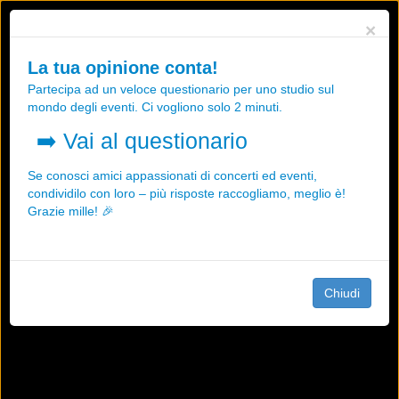
Utilizziamo i cookies, anche di "terze parti", per essere sicuri che tu
×
possa avere la migliore esperienza sul nostro sito.
Qualsiasi interazione e la prosecuzione della navigazione su questo
La tua opinione conta!
sito rappresenta un'accettazione della nostra politica sui cookies.
Partecipa ad un veloce questionario per uno studio sul
OK
Maggiori informazioni
mondo degli eventi. Ci vogliono solo 2 minuti.
➡️
Vai al questionario
Se conosci amici appassionati di concerti ed eventi,
condividilo con loro – più risposte raccogliamo, meglio è!
Grazie mille! 🎉
Chiudi