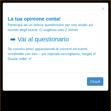
Utilizziamo i cookies, anche di "terze parti", per essere sicuri che tu
×
possa avere la migliore esperienza sul nostro sito.
Qualsiasi interazione e la prosecuzione della navigazione su questo
La tua opinione conta!
sito rappresenta un'accettazione della nostra politica sui cookies.
Partecipa ad un veloce questionario per uno studio sul
OK
Maggiori informazioni
mondo degli eventi. Ci vogliono solo 2 minuti.
➡️
Vai al questionario
Se conosci amici appassionati di concerti ed eventi,
condividilo con loro – più risposte raccogliamo, meglio è!
Grazie mille! 🎉
Chiudi