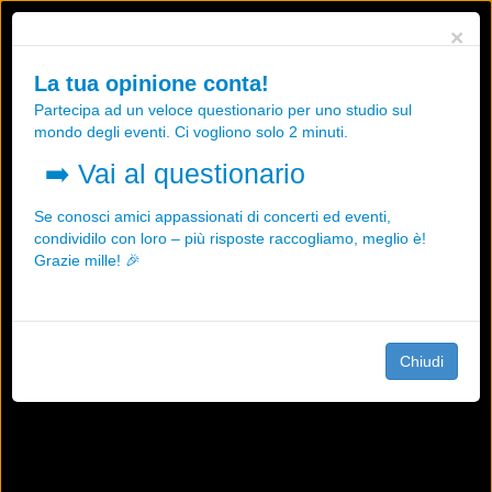
Utilizziamo i cookies, anche di "terze parti", per essere sicuri che tu
×
possa avere la migliore esperienza sul nostro sito.
Qualsiasi interazione e la prosecuzione della navigazione su questo
La tua opinione conta!
sito rappresenta un'accettazione della nostra politica sui cookies.
Partecipa ad un veloce questionario per uno studio sul
OK
Maggiori informazioni
mondo degli eventi. Ci vogliono solo 2 minuti.
➡️
Vai al questionario
Se conosci amici appassionati di concerti ed eventi,
condividilo con loro – più risposte raccogliamo, meglio è!
Grazie mille! 🎉
Chiudi