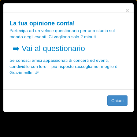
Utilizziamo i cookies, anche di "terze parti", per essere sicuri che tu
×
possa avere la migliore esperienza sul nostro sito.
Qualsiasi interazione e la prosecuzione della navigazione su questo
La tua opinione conta!
sito rappresenta un'accettazione della nostra politica sui cookies.
Partecipa ad un veloce questionario per uno studio sul
OK
Maggiori informazioni
mondo degli eventi. Ci vogliono solo 2 minuti.
➡️
Vai al questionario
Se conosci amici appassionati di concerti ed eventi,
condividilo con loro – più risposte raccogliamo, meglio è!
Grazie mille! 🎉
Chiudi