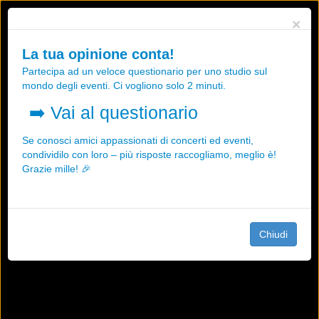
Utilizziamo i cookies, anche di "terze parti", per essere sicuri che tu
×
possa avere la migliore esperienza sul nostro sito.
Qualsiasi interazione e la prosecuzione della navigazione su questo
La tua opinione conta!
sito rappresenta un'accettazione della nostra politica sui cookies.
Partecipa ad un veloce questionario per uno studio sul
OK
Maggiori informazioni
mondo degli eventi. Ci vogliono solo 2 minuti.
➡️
Vai al questionario
Se conosci amici appassionati di concerti ed eventi,
condividilo con loro – più risposte raccogliamo, meglio è!
Grazie mille! 🎉
Chiudi